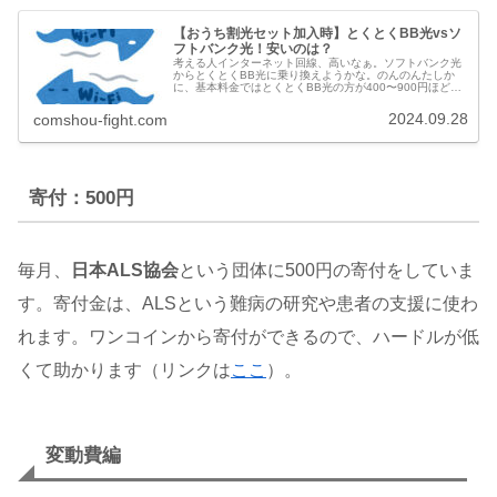
【おうち割光セット加入時】とくとくBB光vsソ
フトバンク光！安いのは？
考える人インターネット回線、高いなぁ。ソフトバンク光
からとくとくBB光に乗り換えようかな。のんのんたしか
に、基本料金ではとくとくBB光の方が400〜900円ほどお
得だからね。いいんじゃない？考える人あ、ちょっと待っ
て。ソフトバンク光で「おう...
2024.09.28
comshou-fight.com
寄付：500
円
毎月、
日本ALS協会
という団体に500円の寄付をしていま
す。寄付金は、ALSという難病の研究や患者の支援に使わ
れます。ワンコインから寄付ができるので、ハードルが低
くて助かります（リンクは
ここ
）。
変動費編