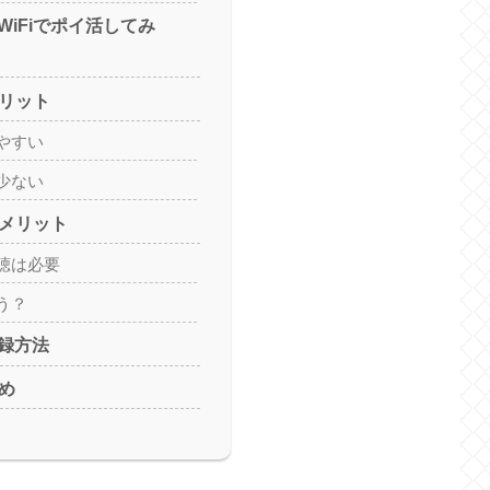
iFiでポイ活してみ
メリット
やすい
少ない
デメリット
聴は必要
う？
録方法
とめ