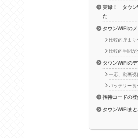
実録！ タウンW
た
タウンWiFiの
比較的貯まり
比較的手間が
タウンWiFiの
一応、動画視
バッテリー食
招待コードの登
タウンWiFiま